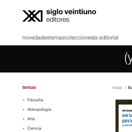
novedades
temas
colecciones
la editorial
(
temas
Inicio
Su
Filosofía
Antropología
Arte
Ciencia