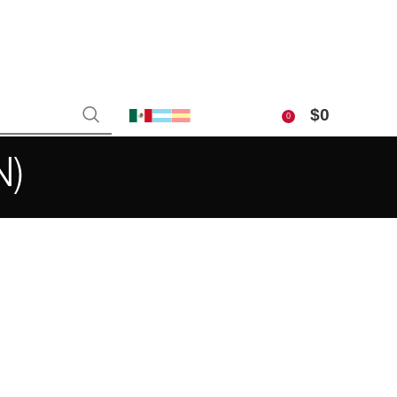
$
0
0
N)