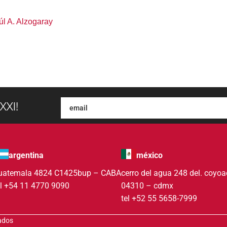
l A. Alzogaray
XXI!
argentina
méxico
uatemala 4824 C1425bup – CABA
cerro del agua 248 del. coyo
el +54 11 4770 9090
04310 – cdmx
tel +52 55 5658-7999
vados