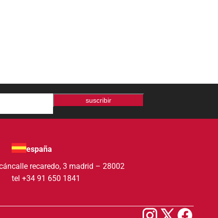
suscribir
españa
acán
calle recaredo, 3 madrid – 28002
tel +34 91 650 1841