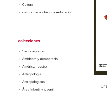
Cultura
cultura / arte / historia /educación
cultura /feminismo / filofosofía /
sociología
Derecho
Economía
colecciones
Educaciòn
Sin categorizar
Estadística
Ambiente y democracia
Feminismo
América nuestra
Filosofía social
Antropología
Historia
Antropológicas
Lingüística
Una
Área Infantil y juvenil
Literatura infantil
Arquitectura y urbanismo
Medioambiente
Arte y pensamiento