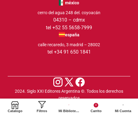
méxico
cerro del agua 248 del. coyoacán
04310 – cdmx
tel +52 55 5658-7999
españa
calle recaredo, 3 madrid – 28002
tel +34 91 650 1841
2024. Siglo XXI Editores Argentina ©️. Todos los derechos
reservados
0
Catalogo
Filtros
Mi Biblioteca
Carrito
Mi Cuenta