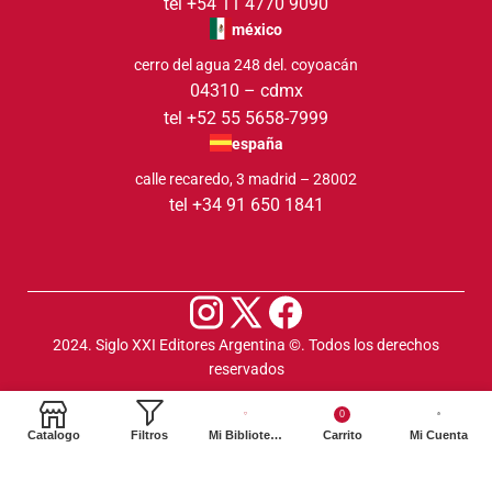
tel +54 11 4770 9090
méxico
cerro del agua 248 del. coyoacán
04310 – cdmx
tel +52 55 5658-7999
españa
calle recaredo, 3 madrid – 28002
tel +34 91 650 1841
2024. Siglo XXI Editores Argentina ©️. Todos los derechos
reservados
0
Catalogo
Filtros
Mi Biblioteca
Carrito
Mi Cuenta