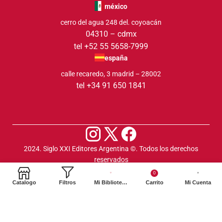
méxico
cerro del agua 248 del. coyoacán
04310 – cdmx
tel +52 55 5658-7999
españa
calle recaredo, 3 madrid – 28002
tel +34 91 650 1841
2024. Siglo XXI Editores Argentina ©️. Todos los derechos
reservados
0
Catalogo
Filtros
Mi Biblioteca
Carrito
Mi Cuenta