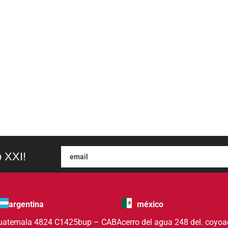
o XXI!
argentina
méxico
uatemala 4824 C1425bup – CABA
cerro del agua 248 del. coyo