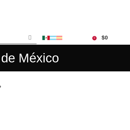
$
0
0
o de México
o