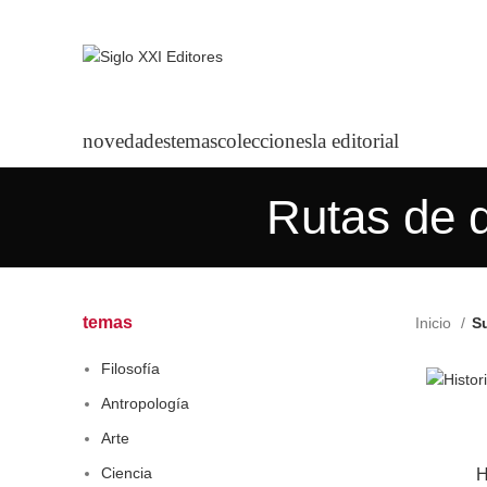
novedades
temas
colecciones
la editorial
Rutas de d
temas
Inicio
Su
Filosofía
Antropología
Arte
Ciencia
H