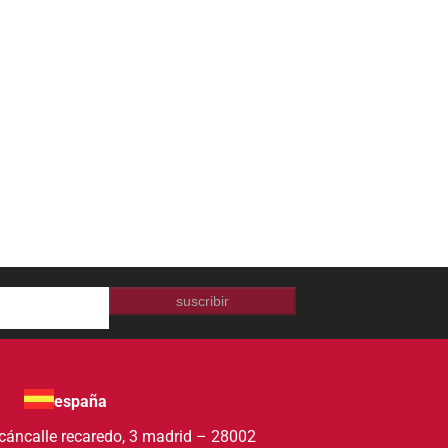
suscribir
españa
acán
calle recaredo, 3 madrid – 28002