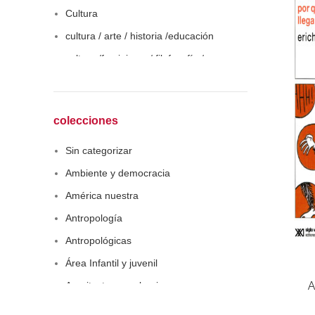
Cultura
cultura / arte / historia /educación
cultura /feminismo / filofosofía /
sociología
Derecho
Economía
colecciones
Educaciòn
Sin categorizar
Estadística
Ambiente y democracia
Feminismo
América nuestra
Filosofía social
Antropología
Historia
Antropológicas
Lingüística
Área Infantil y juvenil
Literatura infantil
Arquitectura y urbanismo
A
Medioambiente
Arte y pensamiento