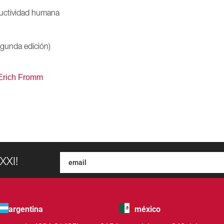
uctividad humana
egunda edición)
Erich Fromm
XXI!
argentina
méxico