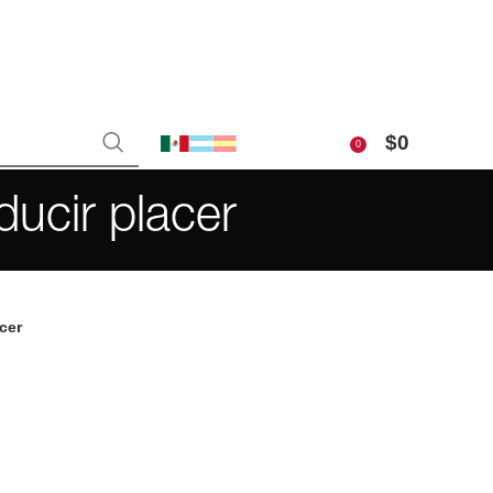
$
0
0
ducir placer
cer