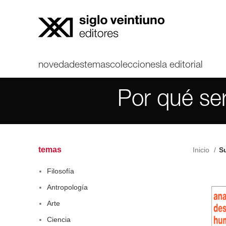
novedades
temas
colecciones
la editorial
Por qué ser
temas
Inicio
Su
Filosofía
Antropología
Arte
Ciencia