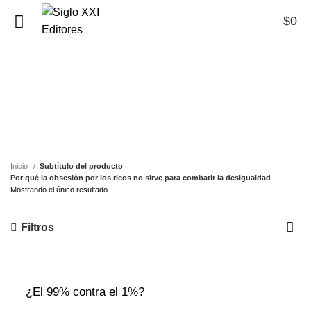
$
0
0
Por qué la obsesión por
los ricos no sirve para
combatir la desigualdad
Inicio
Subtítulo del producto
Por qué la obsesión por los ricos no sirve para combatir la desigualdad
Mostrando el único resultado
Filtros
¿El 99% contra el 1%?