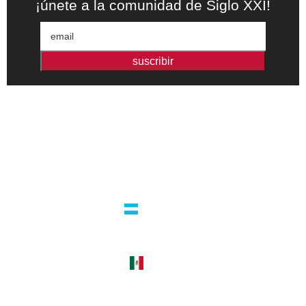
¡únete a la comunidad de Siglo XXI!
suscribir
Editorial independiente de pensamiento crítico y ensayos de
intervención. Libros para interrogar el presente.
la editorial
argentina
guatemala 4824 C1425bup – CABA
tel +54 11 4770 9090
méxico
cerro del agua 248 del. coyoacán
04310 – cdmx