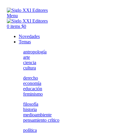
ADD ANYTHING HERE OR JUST REMOVE IT…
Menu
0
items
$
0
Novedades
Temas
antropología
arte
ciencia
cultura
derecho
economía
educación
feminismo
filosofía
historia
medioambiente
pensamiento crítico
política