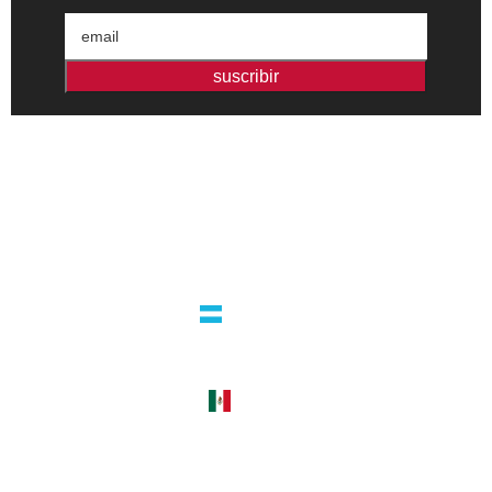
suscribir
Editorial independiente de pensamiento crítico y ensayos de
intervención. Libros para interrogar el presente.
la editorial
argentina
guatemala 4824 C1425bup – CABA
tel +54 11 4770 9090
méxico
cerro del agua 248 del. coyoacán
04310 – cdmx
tel +52 55 5658-7999