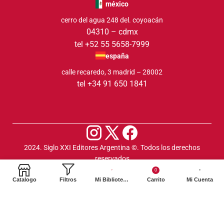
méxico
cerro del agua 248 del. coyoacán
04310 – cdmx
tel +52 55 5658-7999
españa
calle recaredo, 3 madrid – 28002
tel +34 91 650 1841
2024. Siglo XXI Editores Argentina ©️. Todos los derechos
reservados
0
Catalogo
Filtros
Mi Biblioteca
Carrito
Mi Cuenta