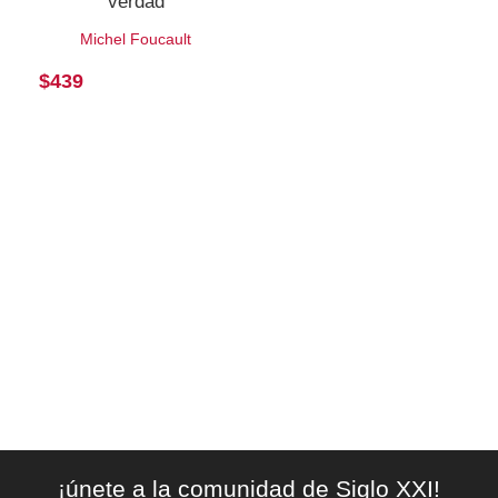
verdad
Michel Foucault
$
439
¡únete a la comunidad de Siglo XXI!