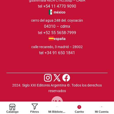
guatemala 4824 C1425bup – CABA
tel +54 11 4770 9090
méxico
cerro del agua 248 del. coyoacán
04310 – cdmx
tel +52 55 5658-7999
españa
calle recaredo, 3 madrid – 28002
tel +34 91 650 1841
2024. Siglo XXI Editores Argentina ©️. Todos los derechos
reservados
0
Catalogo
Filtros
Mi Biblioteca
Carrito
Mi Cuenta