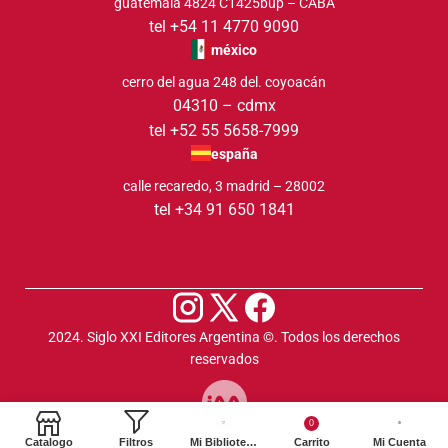
guatemala 4824 C1425bup – CABA
tel +54 11 4770 9090
méxico
cerro del agua 248 del. coyoacán
04310 – cdmx
tel +52 55 5658-7999
españa
calle recaredo, 3 madrid – 28002
tel +34 91 650 1841
2024. Siglo XXI Editores Argentina ©️. Todos los derechos
reservados
0
Catalogo
Filtros
Mi Biblioteca
Carrito
Mi Cuenta