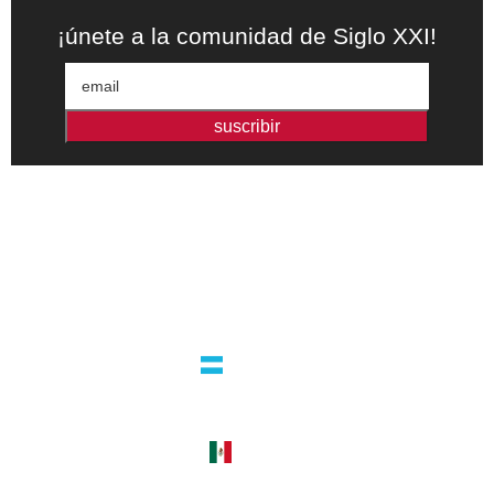
¡únete a la comunidad de Siglo XXI!
suscribir
Editorial independiente de pensamiento crítico y ensayos de
intervención. Libros para interrogar el presente.
la editorial
argentina
guatemala 4824 C1425bup – CABA
tel +54 11 4770 9090
méxico
cerro del agua 248 del. coyoacán