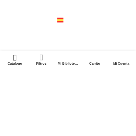
04310 – cdmx
tel +52 55 5658-7999
españa
calle recaredo, 3 madrid – 28002
tel +34 91 650 1841
0
Catalogo
Filtros
Mi Biblioteca
Carrito
Mi Cuenta
2024. Siglo XXI Editores Argentina ©️. Todos los
derechos reservados