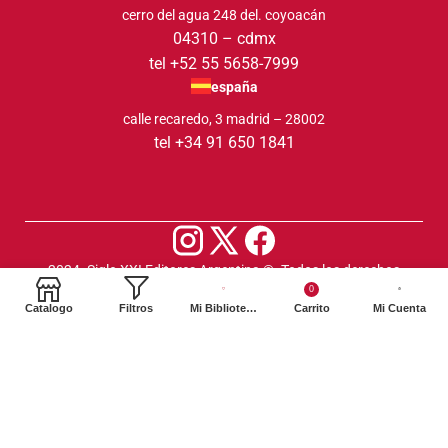
cerro del agua 248 del. coyoacán
04310 – cdmx
tel +52 55 5658-7999
españa
calle recaredo, 3 madrid – 28002
tel +34 91 650 1841
2024. Siglo XXI Editores Argentina ©️. Todos los derechos
0
reservados
Catalogo
Filtros
Mi Biblioteca
Carrito
Mi Cuenta