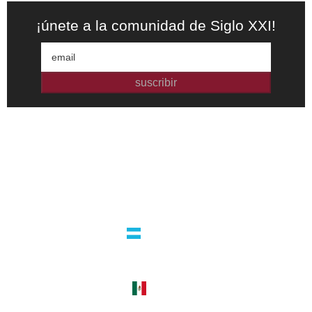
¡únete a la comunidad de Siglo XXI!
suscribir
Editorial independiente de pensamiento crítico y ensayos de
intervención. Libros para interrogar el presente.
la editorial
argentina
guatemala 4824 C1425bup – CABA
tel +54 11 4770 9090
méxico
cerro del agua 248 del. coyoacán