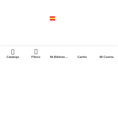
04310 – cdmx
tel +52 55 5658-7999
españa
calle recaredo, 3 madrid – 28002
tel +34 91 650 1841
0
Catalogo
Filtros
Mi Biblioteca
Carrito
Mi Cuenta
2024. Siglo XXI Editores Argentina ©️. Todos los
derechos reservados