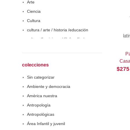
Arte
Ciencia
Cultura
cultura / arte / historia /educación
lat
cultura /feminismo / filofosofía /
sociología
Pa
Derecho
Casa
Economía
colecciones
$
275
Educaciòn
Sin categorizar
Estadística
Ambiente y democracia
Feminismo
América nuestra
Filosofía social
Antropología
Historia
Antropológicas
Lingüística
Área Infantil y juvenil
Literatura infantil