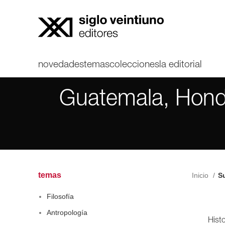
novedades
temas
colecciones
la editorial
Guatemala, Hondu
temas
Inicio
Su
Filosofía
Antropología
Histo