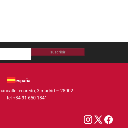
suscribir
españa
acán
calle recaredo, 3 madrid – 28002
tel +34 91 650 1841