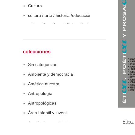
Cultura
cultura / arte / historia /educación
cultura /feminismo / filofosofía /
sociología
Derecho
Economía
colecciones
Educaciòn
Sin categorizar
Estadística
Ambiente y democracia
Feminismo
América nuestra
Filosofía social
Antropología
Historia
Antropológicas
Lingüística
Área Infantil y juvenil
Literatura infantil
Arquitectura y urbanismo
Ética,
Medioambiente
Arte y pensamiento