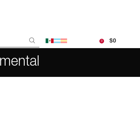
$
0
0
umental