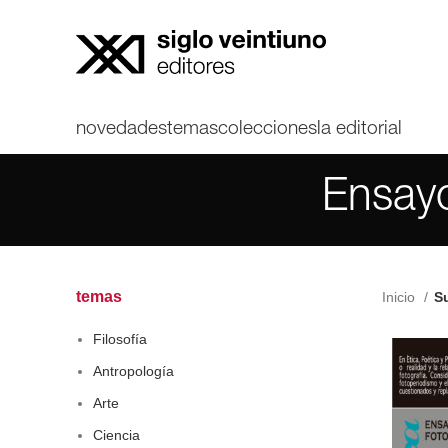
novedades
temas
colecciones
la editorial
Ensayo
temas
Inicio
Su
Filosofía
Antropología
Arte
Ciencia