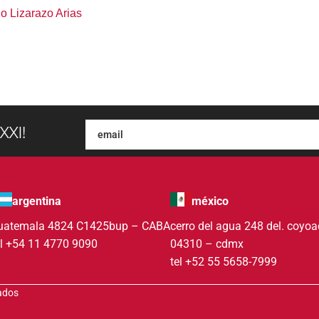
o Lizarazo Arias
XXI!
argentina
méxico
uatemala 4824 C1425bup – CABA
cerro del agua 248 del. coyo
el +54 11 4770 9090
04310 – cdmx
tel +52 55 5658-7999
vados