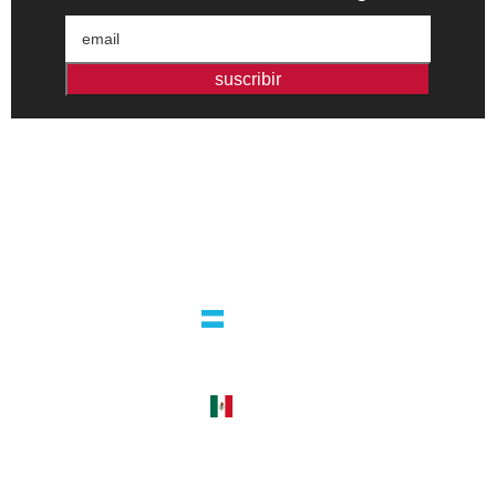
suscribir
Editorial independiente de pensamiento crítico y ensayos de
intervención. Libros para interrogar el presente.
la editorial
argentina
guatemala 4824 C1425bup – CABA
tel +54 11 4770 9090
méxico
cerro del agua 248 del. coyoacán
04310 – cdmx