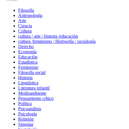
Filosofía
Antropología
Arte
Ciencia
Cultura
cultura / arte / historia /educación
cultura /feminismo / filofosofía / sociología
Derecho
Economía
Educaciòn
Estadística
Feminismo
Filosofía social
Historia
Lingüística
Literatura infantil
Medioambiente
Pensamiento crítico
Política
Psicoanálisis
Psicología
Religión
Singular