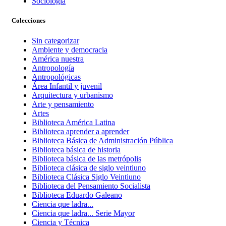
Sociología
Colecciones
Sin categorizar
Ambiente y democracia
América nuestra
Antropología
Antropológicas
Área Infantil y juvenil
Arquitectura y urbanismo
Arte y pensamiento
Artes
Biblioteca América Latina
Biblioteca aprender a aprender
Biblioteca Básica de Administración Pública
Biblioteca básica de historia
Biblioteca básica de las metrópolis
Biblioteca clásica de siglo veintiuno
Biblioteca Clásica Siglo Veintiuno
Biblioteca del Pensamiento Socialista
Biblioteca Eduardo Galeano
Ciencia que ladra...
Ciencia que ladra... Serie Mayor
Ciencia y Técnica