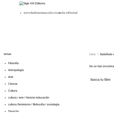
novedades
temas
colecciones
la editorial
D
temas
Inicio
Subtítulo 
Filosofía
No se han encontrad
Antropología
Arte
Ciencia
Cultura
cultura / arte / historia /educación
cultura /feminismo / filofosofía / sociología
Derecho