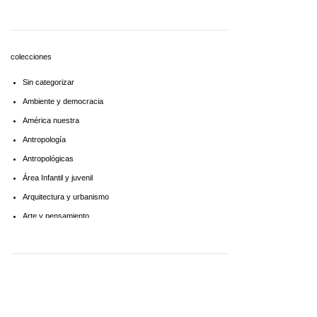
Economía
Educaciòn
Estadística
colecciones
Feminismo
Sin categorizar
Filosofía social
Ambiente y democracia
Historia
América nuestra
Lingüística
Antropología
Literatura infantil
Antropológicas
Medioambiente
Área Infantil y juvenil
Pensamiento crítico
Arquitectura y urbanismo
Política
Arte y pensamiento
Psicoanálisis
Artes
Psicología
Biblioteca América Latina
Religión
Biblioteca aprender a aprender
Singular
Biblioteca Básica de Administración Pública
Sociología
Biblioteca básica de historia