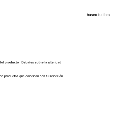
ebates sobre la alterid
del producto
Debates sobre la alteridad
o productos que coincidan con tu selección.