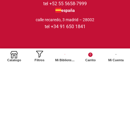
tel +52 55 5658-7999
españa
calle recaredo, 3 madrid – 28002
tel +34 91 650 1841
0
Catalogo
Filtros
Mi Biblioteca
Carrito
Mi Cuenta
2024. Siglo XXI Editores Argentina ©️. Todos los derechos
reservados