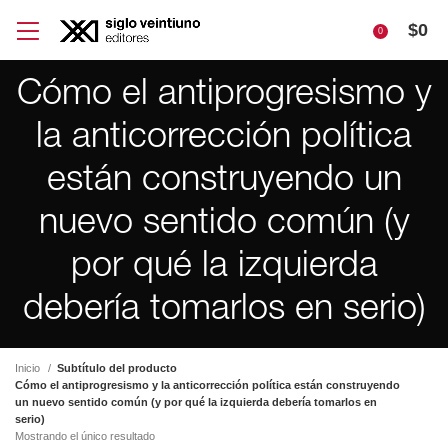
$
0
0
Cómo el antiprogresismo y
la anticorrección política
están construyendo un
nuevo sentido común (y
por qué la izquierda
debería tomarlos en serio)
Inicio
Subtítulo del producto
Cómo el antiprogresismo y la anticorrección política están construyendo
un nuevo sentido común (y por qué la izquierda debería tomarlos en
serio)
Mostrando el único resultado