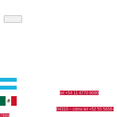
aguarde un momento...
suscribir
¡gracias por tu suscripción!
Editorial independiente de pensamiento crítico y ensayos de
intervención. Libros para interrogar el presente.
la editorial
argentina
tel +54 11 4770 9090
guatemala 4824 C1425bup – CABA
méxico
04310 – cdmx
tel +52 55 5658-
cerro del agua 248 del. coyoacán
7999