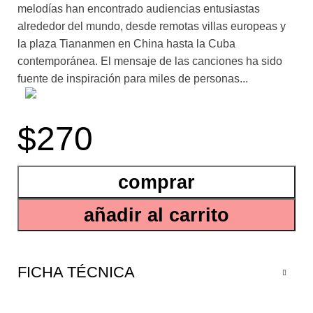
melodías han encontrado audiencias entusiastas
alrededor del mundo, desde remotas villas europeas y
la plaza Tiananmen en China hasta la Cuba
contemporánea. El mensaje de las canciones ha sido
fuente de inspiración para miles de personas...
en búsqueda de reivindicaciones sociales, políticas y
$270
raciales. De esta forma, el reggae se ha convertido en
la música de condena y protesta social por excelencia.
En Sonidos de condena, Jorge L. Giovannetti presenta
comprar
los resultados de una investigación y análisis
exhaustivos de canciones de reggae producidas en el
añadir al carrito
decenio de 1970, durante el mayor auge internacional
del género. El autor explora las representaciones
históricas en la música, desde las memorias de la
época esclavista hasta el recuerdo de héroes
FICHA TÉCNICA
nacionales como Marcus Garvey. Se examinan los
vínculos del reggae con los procesos políticos de