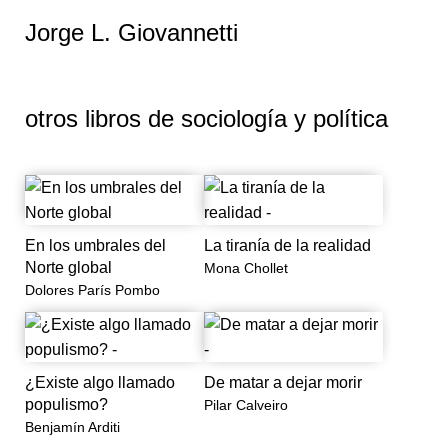
Jamaica y con las identidades de los sectores
Jorge L. Giovannetti
marginados social y racialmente. Este estudio muestra
cómo las expresiones culturales constituyen un espacio
de resistencia para sectores alienados por la
desigualdad social, política y económica que ha
otros libros de
sociología y política
marcado la historia caribeña por siglos.
Jorge L. Giovannetti ha realizado estudios de posgrado
en sociología en la Universidad de Puerto Rico y en
historia y estudios caribeños en la Universidad del
Norte de Londres en el Reino Unido. Algunos de sus
En los umbrales del
La tiranía de la realidad
trabajos se han publicado en la Revista de la
Norte global
Mona Chollet
Universidad de América, Revista de Ciencias Sociales,
Dolores París Pombo
Plantation Society in the Americas y en la antología
Musical Migrations (Temple University Press, 2001).
¿Existe algo llamado
De matar a dejar morir
populismo?
Pilar Calveiro
Benjamín Arditi