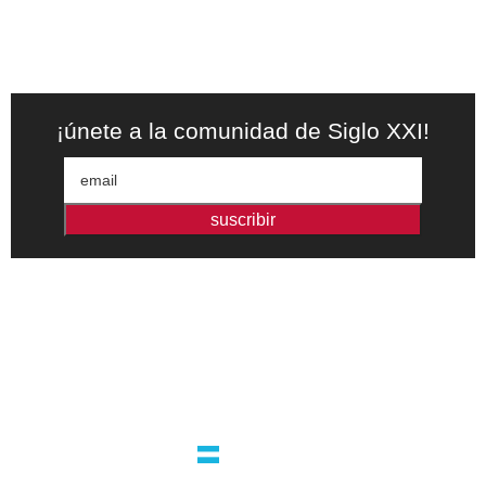
¡únete a la comunidad de Siglo XXI!
suscribir
Editorial independiente de pensamiento crítico y ensayos de
intervención. Libros para interrogar el presente.
la editorial
argentina