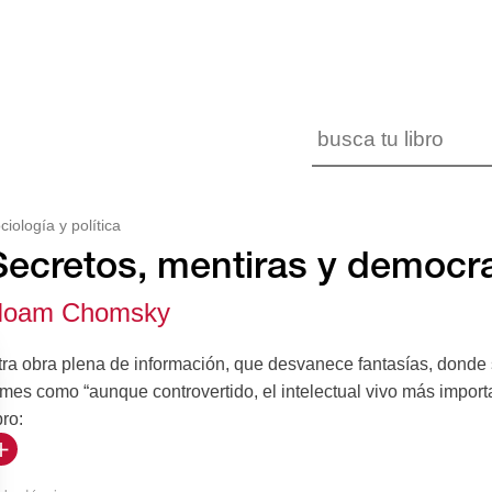
ciología y política
Secretos, mentiras y democr
oam Chomsky
tra obra plena de información, que desvanece fantasías, donde 
mes como “aunque controvertido, el intelectual vivo más import
bro:
en 1970, cerca de 90% del capital internacional se destinaba al