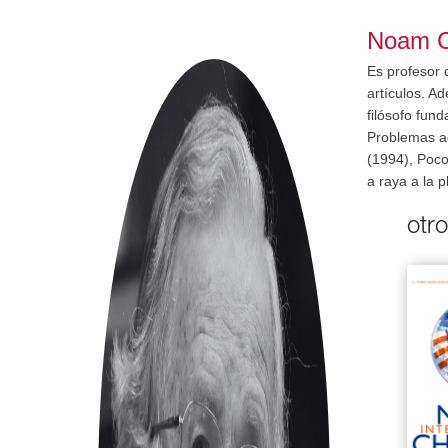
Noam 
Es profesor d
artículos. A
filósofo fun
Problemas ac
(1994), Poco
a raya a la 
otr