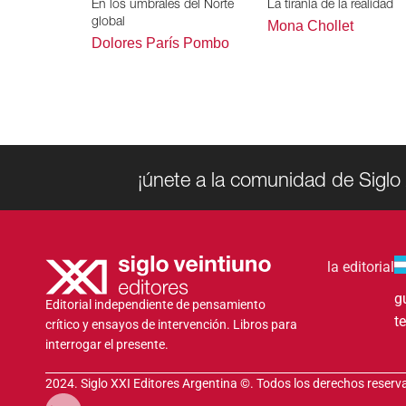
En los umbrales del Norte
La tiranía de la realidad
global
Mona Chollet
Dolores París Pombo
¡únete a la comunidad de Siglo 
la editorial
g
Editorial independiente de pensamiento
t
crítico y ensayos de intervención. Libros para
interrogar el presente.
2024. Siglo XXI Editores Argentina ©️. Todos los derechos reser