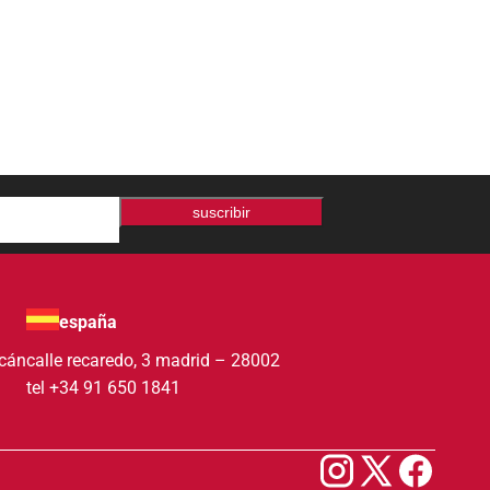
suscribir
españa
acán
calle recaredo, 3 madrid – 28002
tel +34 91 650 1841