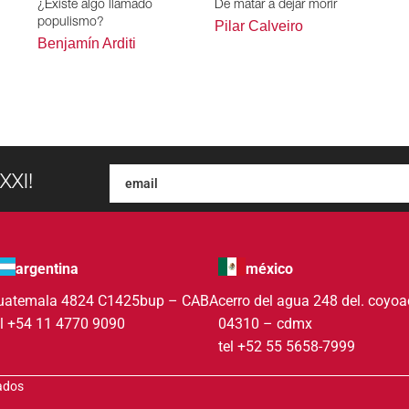
¿Existe algo llamado
De matar a dejar morir
populismo?
Pilar Calveiro
Benjamín Arditi
XXI!
argentina
méxico
uatemala 4824 C1425bup – CABA
cerro del agua 248 del. coyo
el +54 11 4770 9090
04310 – cdmx
tel +52 55 5658-7999
vados