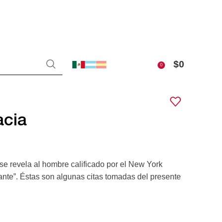
$
0
0
acia
se revela al hombre calificado por el New York
ante”. Éstas son algunas citas tomadas del presente
 comercio y a la inversión de largo plazo –