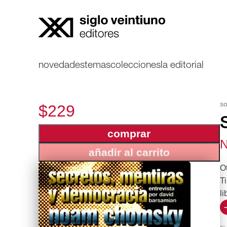
novedades
temas
colecciones
la editorial
so
$229
comprar
N
añadir al carrito
O
Ti
li
“…