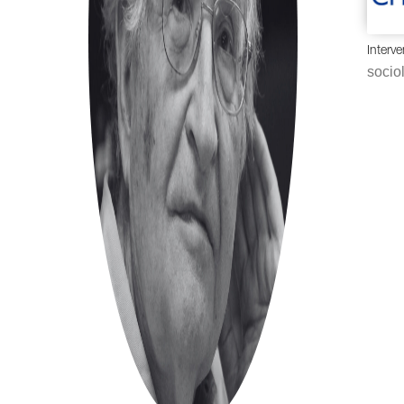
Interv
sociol