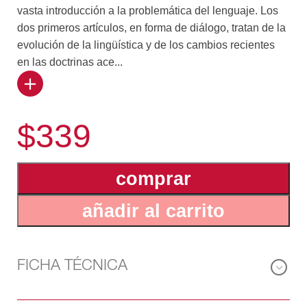
vasta introducción a la problemática del lenguaje. Los
dos primeros artículos, en forma de diálogo, tratan de la
evolución de la lingüística y de los cambios recientes
en las doctrinas ace...
rca del lenguaje. Se pasa entonces al problema
fundamental de la comunicación y del signo, al
$339
desenvolvimiento de la semiología de la lengua. Las
nociones de estructura y de función son objeto de los
estudios siguientes. La sintaxis está representada por la
comprar
composición nominal y las relaciones de auxiliaridad.
Luego de dos estudios dedicados a mostrar cómo está
añadir al carrito
implícito el hombre en la lengua, los últimos capítulos
llevan adelante la indagación de la génesis de términos
y conceptos culturales importantes.
FICHA TÉCNICA