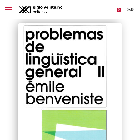
$
0
0