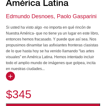
América Latina
Edmundo Desnoes,
Paolo Gasparini
Si usted ha visto algo -no importa en qué rincón de
Nuestra América- que no tiene ya un lugar en este libro,
entonces hemos fracasado. Y puede que así sea. Nos
propusimos dinamitar las asfixiantes fronteras clasistas
de lo que hasta hoy se ha venido llamando “las artes
visuales” en América Latina. Hemos intentado incluir
todo el amplio mundo de imágenes que golpea, incita
en nuestras ciudades...
y pueblos. Toda la vasta iconografía del continente:
desde la estatua del prócer en la Plaza, hasta la foto de
$345
un carnet de identidad, desde los dioses solares
indoamericanos, las deidades del esclavo africano, la
cruz y la estrella tupamara hasta la bañista rubia que