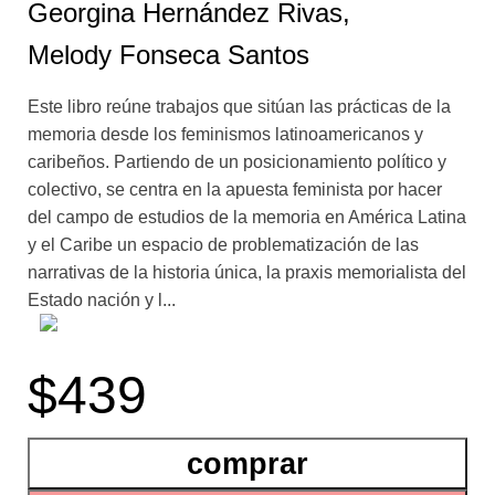
Georgina Hernández Rivas,
Melody Fonseca Santos
Este libro reúne trabajos que sitúan las prácticas de la
memoria desde los feminismos latinoamericanos y
caribeños. Partiendo de un posicionamiento político y
colectivo, se centra en la apuesta feminista por hacer
del campo de estudios de la memoria en América Latina
y el Caribe un espacio de problematización de las
narrativas de la historia única, la praxis memorialista del
Estado nación y l...
a fijación por los saberes blancos y masculinos. Sus
$439
capítulos se organizan en torno a tres ejes que analizan
la constitución de los movimientos feministas en la
historia latinoamericana y el presente, el ejercicio de la
comprar
disidencia desde archivos críticos, y una serie de
propuestas que transitan desde la academia hasta