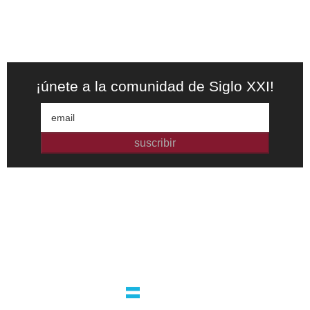
¡únete a la comunidad de Siglo XXI!
suscribir
Editorial independiente de pensamiento crítico y ensayos de
intervención. Libros para interrogar el presente.
la editorial
argentina