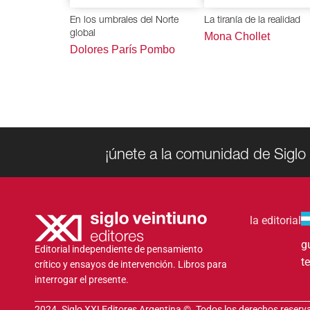
En los umbrales del Norte
La tiranía de la realidad
global
Mona Chollet
Dolores París Pombo
¡únete a la comunidad de Siglo 
la editorial
g
Editorial independiente de pensamiento
t
crítico y ensayos de intervención. Libros para
interrogar el presente.
2024. Siglo XXI Editores Argentina ©️. Todos los derechos reser