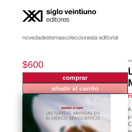
novedades
temas
colecciones
la editorial
so
$600
comprar
añadir al carrito
R
A 
y 
C
im