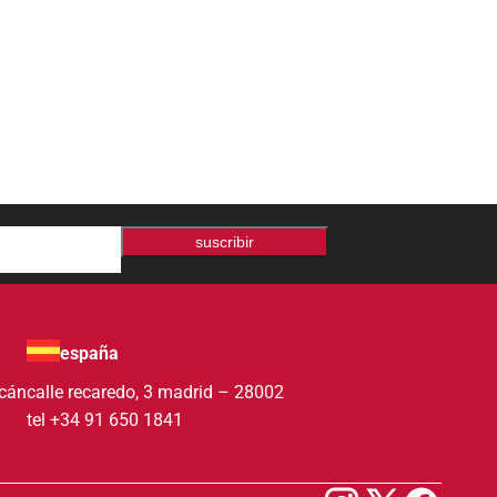
suscribir
españa
acán
calle recaredo, 3 madrid – 28002
tel +34 91 650 1841