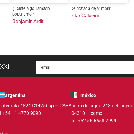
¿Existe algo llamado
De matar a dejar morir
populismo?
Pilar Calveiro
Benjamín Arditi
XXI!
argentina
méxico
uatemala 4824 C1425bup – CABA
cerro del agua 248 del. coyo
el +54 11 4770 9090
04310 – cdmx
tel +52 55 5658-7999
vados