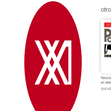
otr
Reclut
en Méx
sociol