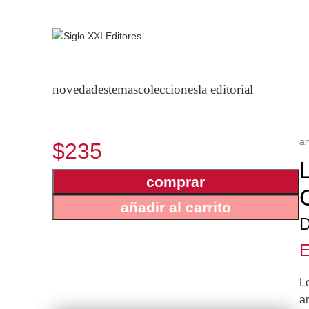
novedades
temas
colecciones
la editorial
ar
$235
comprar
añadir al carrito
D
E
Lo
ar