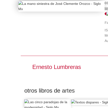
co
li
a
Fi
c
I
es
Me
Po
Au
es
c
de
“
Ernesto Lumbreras
se
d
hi
otros libros de
artes