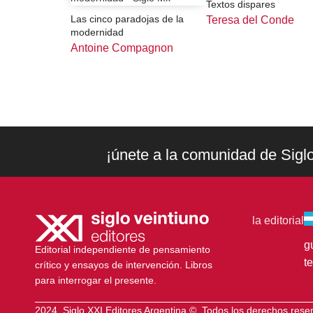
Textos dispares
Las cinco paradojas de la
Teresa del Conde
modernidad
Antoine Compagnon
¡únete a la comunidad de Sigl
la editorial
g
Editorial independiente de pensamiento
t
crítico y ensayos de intervención. Libros
para interrogar el presente.
2024. Siglo XXI Editores Argentina ©️. Todos los derechos res