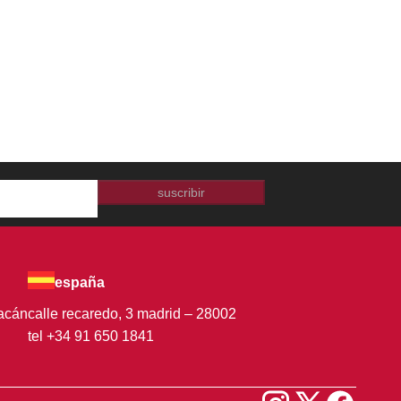
suscribir
españa
oacán
calle recaredo, 3 madrid – 28002
tel +34 91 650 1841