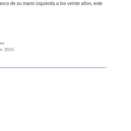
anco de su mano izquierda a los veinte años, este
ía, fuente del lenguaje y del pensamiento según los
tes
ilarán neurólogos, filósofos, piratas, novelistas,
ón: 2015
 de cine, músicos, pintores y bailarines que han
ar símbolos y enigmas. En su tratado De las partes
ara enfrentar diversas situaciones:
 espada o cualquier otra arma o herramienta. Puede
ién, en los antípodas del arte de la sobrevivencia y
 de curiosas y tiernas extremidades humanas: “Dios