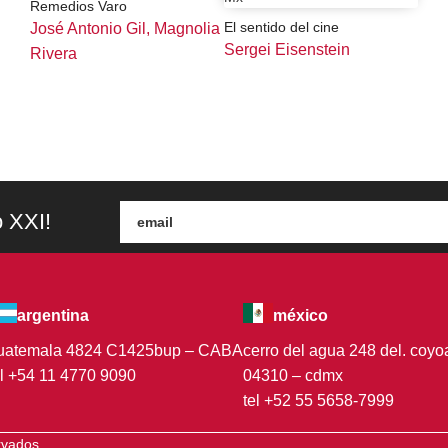
Remedios Varo
El sentido del cine
José Antonio Gil, Magnolia
Sergei Eisenstein
Rivera
o XXI!
argentina
méxico
uatemala 4824 C1425bup – CABA
cerro del agua 248 del. coy
el +54 11 4770 9090
04310 – cdmx
tel +52 55 5658-7999
ervados