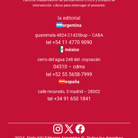
Editorial independiente de pensamiento crítico y ensayos de
intervención. Libros para interrogar el presente.
la editorial
argentina
guatemala 4824 C1425bup – CABA
tel +54 11 4770 9090
méxico
cerro del agua 248 del. coyoacán
04310 – cdmx
tel +52 55 5658-7999
españa
calle recaredo, 3 madrid – 28002
tel +34 91 650 1841
2024. Siglo XXI Editores Argentina ©️. Todos los derechos