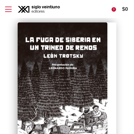
$
0
0