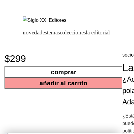
novedades
temas
colecciones
la editorial
socio
$299
La
comprar
¿Ad
añadir al carrito
pol
Ada
¿Está
puede
polít