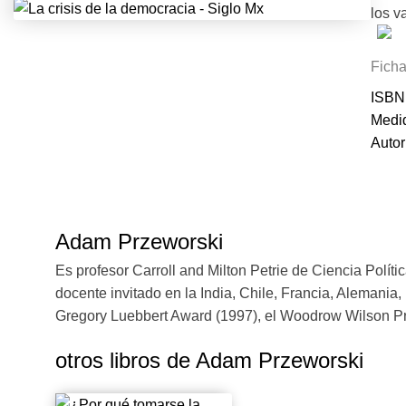
los v
da ta
Ficha
Przew
ISBN
situa
Medid
Sin t
Autor
paíse
democ
a cos
perío
Así, 
Adam Przeworski
los b
Es profesor Carroll and Milton Petrie de Ciencia Pol
progr
docente invitado en la India, Chile, Francia, Alemani
¿qué 
Gregory Luebbert Award (1997), el Woodrow Wilson Priz
insti
Extra
otros libros de
Adam Przeworski
coyun
pregu