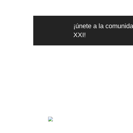
¡únete a la comunida
XXI!
la
edit
Editorial independiente de
pensamiento crítico y ensayos de
intervención. Libros para interrogar
el presente.
2024. Siglo XXI Editores Argentina ©️. 