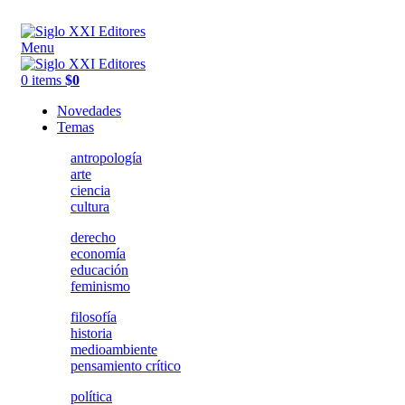
ADD ANYTHING HERE OR JUST REMOVE IT…
Menu
0
items
$
0
Novedades
Temas
antropología
arte
ciencia
cultura
derecho
economía
educación
feminismo
filosofía
historia
medioambiente
pensamiento crítico
política