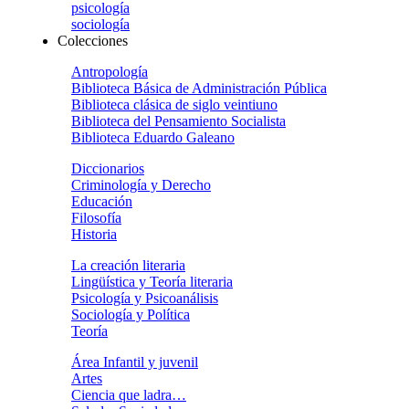
psicología
sociología
Colecciones
Antropología
Biblioteca Básica de Administración Pública
Biblioteca clásica de siglo veintiuno
Biblioteca del Pensamiento Socialista
Biblioteca Eduardo Galeano
Diccionarios
Criminología y Derecho
Educación
Filosofía
Historia
La creación literaria
Lingüística y Teoría literaria
Psicología y Psicoanálisis
Sociología y Política
Teoría
Área Infantil y juvenil
Artes
Ciencia que ladra…