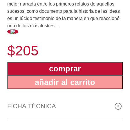
mejor narrada entre los primeros relatos de aquellos
sucesos; como documento para la historia de las ideas
es un lúcido testimonio de la manera en que reaccionó
uno de los más ilustres ...
humanistas españoles del Renacimiento –Hernán
$205
Pérez de Oliva– ante los problemas morales planteados
por la conquista. Y para suscitar todavía mayor interés,
la desaparición en aquella época –siglo XVI– del único
comprar
manuscrito que se conocía, y la aparición en fecha
reciente de otra copia, han dado ocasión a que surgiera
añadir al carrito
y al fin se haya resuelto un problema bibliográfico tan
complejo y apasionante que en ciertos momentos cobra
visos de novela policial. La presente es una versión
actualizada de la edición paleográfica que José Juan
FICHA TÉCNICA
Arrom dio a conocer en 1965 en Bogotá, Colombia.
De José Juan Arrom Siglo XXI ha publicado Mitología y
artes prehispánicas de las Antillas e Imaginación del