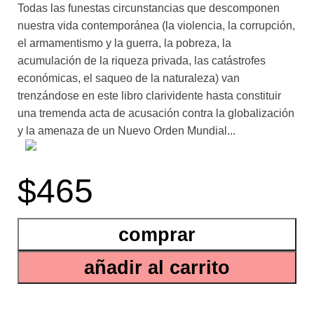
Todas las funestas circunstancias que descomponen
nuestra vida contemporánea (la violencia, la corrupción,
el armamentismo y la guerra, la pobreza, la
acumulación de la riqueza privada, las catástrofes
económicas, el saqueo de la naturaleza) van
trenzándose en este libro clarividente hasta constituir
una tremenda acta de acusación contra la globalización
y la amenaza de un Nuevo Orden Mundial...
bajo la jurisdicción de los “derechos permanentes” que
$465
se han abrogado los grandes bancos y los
conglomerados multinacionales. El autor pone en claro
la forma en que las estructuras de la economía global
comprar
han cambiado desde los tempranos años ochenta.
Explica los medios con que las instituciones financieras
añadir al carrito
internacionales predominantes, especialmente el
Fondo Monetario Internacional y el Banco Mundial, han
obligado al Tercer Mundo y, desde, 1989, a la Europa