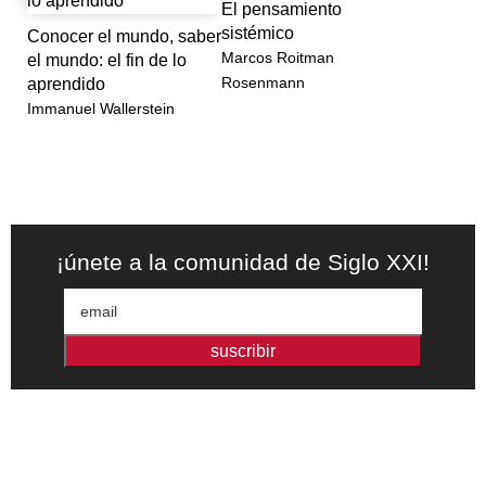
El pensamiento
Economía en la Universidad de Ottawa y ha publicado
sistémico
Conocer el mundo, saber
en Siglo XXI Guerra y globalización. Antes y después
Marcos Roitman
el mundo: el fin de lo
del XI-IX-MMI (2002).
Rosenmann
aprendido
Immanuel Wallerstein
¡únete a la comunidad de Siglo XXI!
suscribir