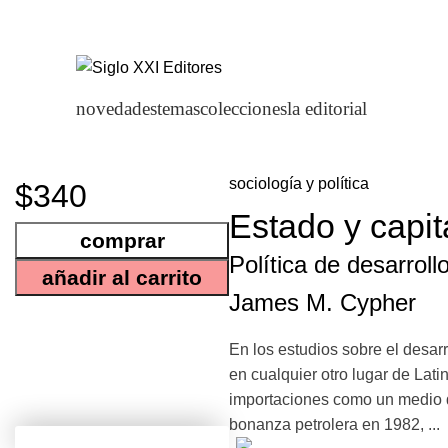
novedades
temas
colecciones
la editorial
sociología y política
$340
Estado y capit
comprar
Política de desarrol
añadir al carrito
James M. Cypher
En los estudios sobre el desa
en cualquier otro lugar de La
importaciones como un medio d
bonanza petrolera en 1982, ...