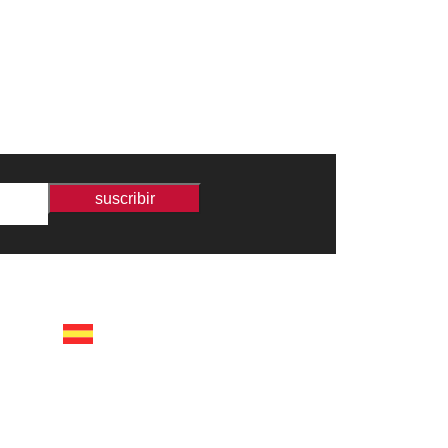
suscribir
españa
calle recaredo, 3 madrid –
28002
tel +34 91 650 1841