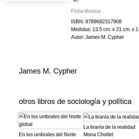
sin embargo, condujo a una cri
Ficha técnica
industrialización de México y e
ISBN: 9789682317908
económica, la crisis de la deud
Medidas: 13.5 cm. x 21 cm. x 1
estatales de desarrollo y un c
Autor: James M. Cypher
especializada para la comprensi
ofrece una original interpreta
explicación de la crisis de lo
James M. Cypher es profesor d
James M. Cypher
otros libros de
sociología y política
La tiranía de la realidad
En los umbrales del Norte
Mona Chollet