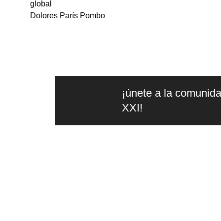
global
Dolores París Pombo
¡únete a la comunida
XXI!
la
edit
Editorial independiente de
pensamiento crítico y ensayos de
intervención. Libros para interrogar
el presente.