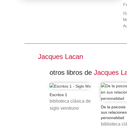
pr
Fi
Ta
I
e
Me
es
Au
La
le
an
u
Jacques Lacan
E
d
otros libros de
Jacques L
p
e
Ja
Escritos 1
biblioteca clásica de
De la psicosis
siglo veintiuno
sus relaciones
personalidad
biblioteca cl