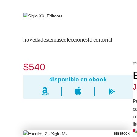
novedades
temas
colecciones
la editorial
ps
$540
J
P
ca
co
li
sin stock