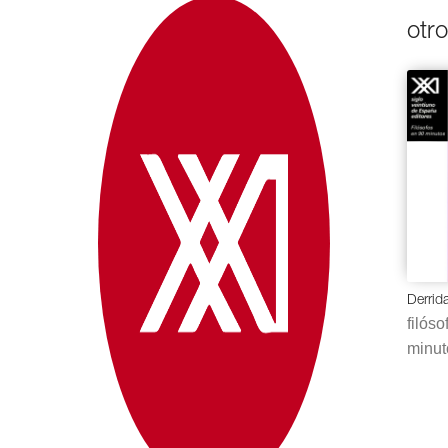
otr
Derrid
filós
minut