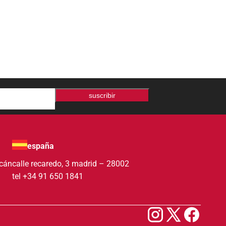
suscribir
españa
acán
calle recaredo, 3 madrid – 28002
tel +34 91 650 1841