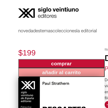
novedades
temas
colecciones
la editorial
fi
$199
comprar
P
añadir al carrito
D
vi
en
fi