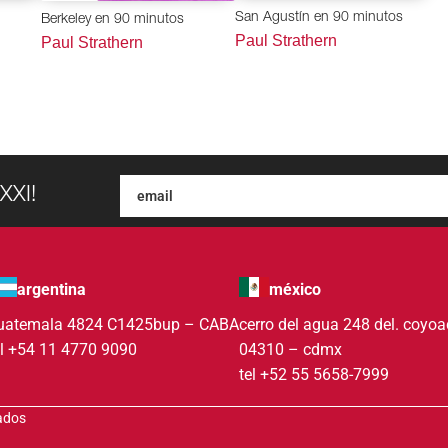
San Agustín en 90 minutos
Berkeley en 90 minutos
Paul Strathern
Paul Strathern
XXI!
argentina
méxico
uatemala 4824 C1425bup – CABA
cerro del agua 248 del. coyo
el +54 11 4770 9090
04310 – cdmx
tel +52 55 5658-7999
vados