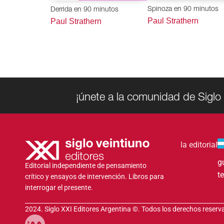
Spinoza en 90 minutos
Derrida en 90 minutos
Paul Strathern
Paul Strathern
¡únete a la comunidad de Siglo 
la editorial
g
Editorial independiente de pensamiento
t
crítico y ensayos de intervención. Libros para
interrogar el presente.
2024. Siglo XXI Editores Argentina ©️. Todos los derechos reser