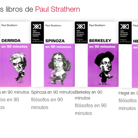
os libros de
Paul Strathern
Spinoza en 90 minutos
a en 90 minutos
Berkeley en 90
Hegel en 
minutos
filósofos en 90
ofos en 90
filósofos
filósofos en 90
minutos
os
minutos
minutos