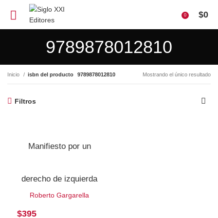
$
0
0
9789878012810
Inicio
isbn del producto
9789878012810
Mostrando el único resultado
Filtros
Manifiesto por un
derecho de izquierda
Roberto Gargarella
$
395