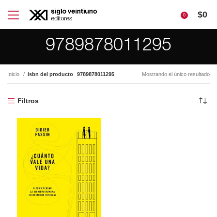
$
0
0
9789878011295
Inicio
isbn del producto
9789878011295
Mostrando el único resultado
Filtros