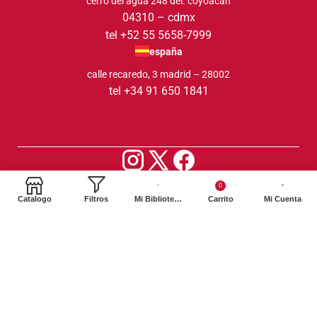
cerro del agua 248 del. coyoacán
04310 – cdmx
tel +52 55 5658-7999
españa
calle recaredo, 3 madrid – 28002
tel +34 91 650 1841
2024. Siglo XXI Editores Argentina ©️. Todos los derechos
0
reservados
Catalogo
Filtros
Mi Biblioteca
Carrito
Mi Cuenta