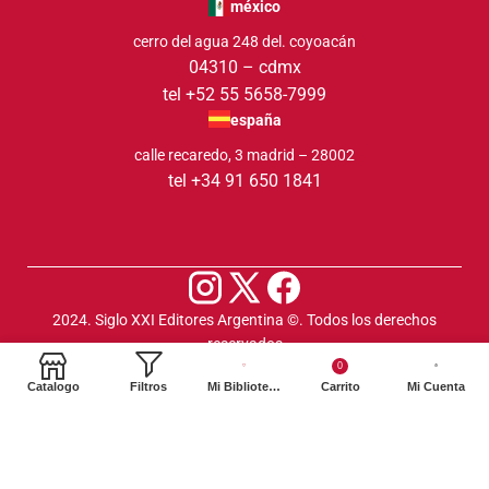
méxico
cerro del agua 248 del. coyoacán
04310 – cdmx
tel +52 55 5658-7999
españa
calle recaredo, 3 madrid – 28002
tel +34 91 650 1841
2024. Siglo XXI Editores Argentina ©️. Todos los derechos
reservados
0
Catalogo
Filtros
Mi Biblioteca
Carrito
Mi Cuenta