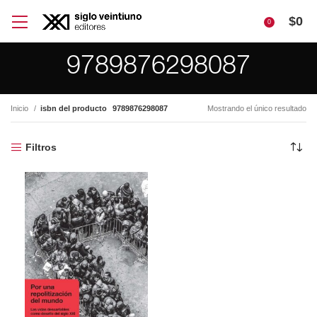
$
0
0
9789876298087
Inicio
isbn del producto
9789876298087
Mostrando el único resultado
Filtros