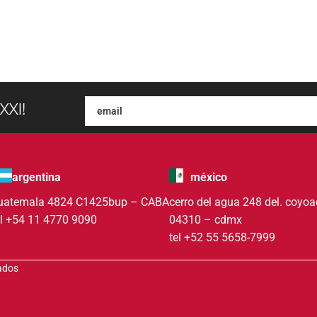
XXI!
argentina
méxico
uatemala 4824 C1425bup – CABA
cerro del agua 248 del. coyo
el +54 11 4770 9090
04310 – cdmx
tel +52 55 5658-7999
vados