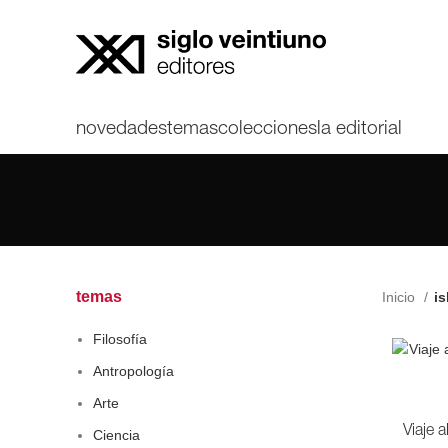
novedades
temas
colecciones
la editorial
temas
Inicio
is
Filosofía
Antropología
Arte
Viaje a
Ciencia