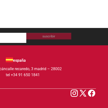
suscribir
españa
acán
calle recaredo, 3 madrid – 28002
tel +34 91 650 1841