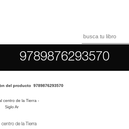
9789876293570
bn del producto
9789876293570
l centro de la Tierra