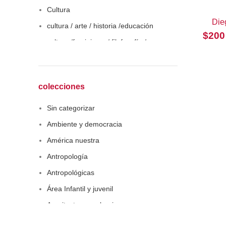
Cultura
Die
cultura / arte / historia /educación
$
200
cultura /feminismo / filofosofía /
sociología
Derecho
Economía
colecciones
Educaciòn
Sin categorizar
Estadística
Ambiente y democracia
Feminismo
América nuestra
Filosofía social
Antropología
Historia
Antropológicas
Lingüística
Área Infantil y juvenil
Literatura infantil
Arquitectura y urbanismo
Medioambiente
Arte y pensamiento