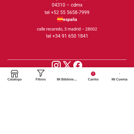
04310 – cdmx
tel +52 55 5658-7999
españa
calle recaredo, 3 madrid – 28002
tel +34 91 650 1841
2024. Siglo XXI Editores Argentina ©️. Todos los derechos
0
Catalogo
Filtros
Mi Biblioteca
Carrito
Mi Cuenta
reservados