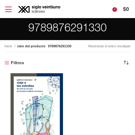
$
0
0
9789876291330
Inicio
isbn del producto
9789876291330
Mostrando el único resultado
Filtros