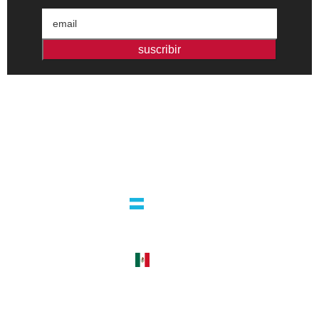
suscribir
Editorial independiente de pensamiento crítico y ensayos de
intervención. Libros para interrogar el presente.
la editorial
argentina
guatemala 4824 C1425bup – CABA
tel +54 11 4770 9090
méxico
cerro del agua 248 del. coyoacán
04310 – cdmx
tel +52 55 5658-7999