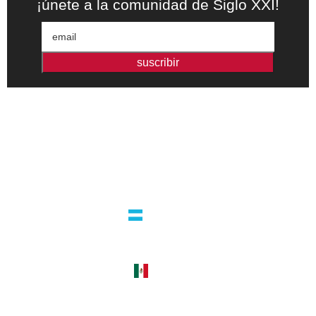
¡únete a la comunidad de Siglo XXI!
suscribir
Editorial independiente de pensamiento crítico y ensayos de
intervención. Libros para interrogar el presente.
la editorial
argentina
guatemala 4824 C1425bup – CABA
tel +54 11 4770 9090
méxico
cerro del agua 248 del. coyoacán
04310 – cdmx