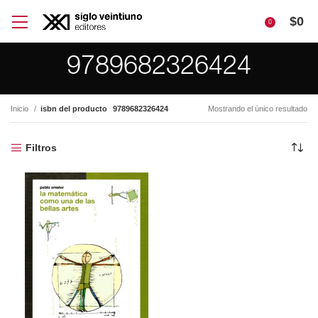
$
0
0
9789682326424
Inicio
isbn del producto
9789682326424
Mostrando el único resultado
Filtros