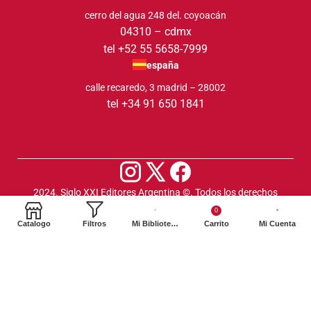
cerro del agua 248 del. coyoacán
04310 – cdmx
tel +52 55 5658-7999
españa
calle recaredo, 3 madrid – 28002
tel +34 91 650 1841
2024. Siglo XXI Editores Argentina ©️. Todos los derechos
reservados
0
Catalogo
Filtros
Mi Biblioteca
Carrito
Mi Cuenta