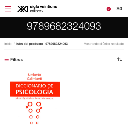
$
0
0
9789682324093
Inicio
isbn del producto
9789682324093
Mostrando el único resultado
Filtros