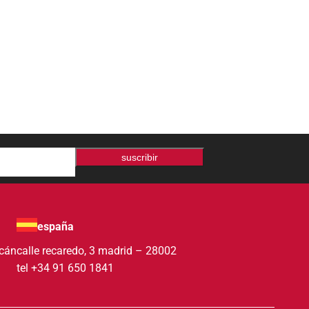
suscribir
españa
acán
calle recaredo, 3 madrid – 28002
tel +34 91 650 1841