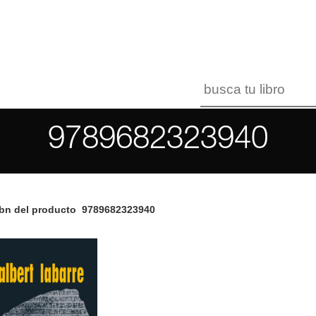
9789682323940
bn del producto
9789682323940