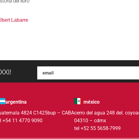
storia del libro
lbert Labarre
XXI!
argentina
méxico
uatemala 4824 C1425bup – CABA
cerro del agua 248 del. coyo
el +54 11 4770 9090
04310 – cdmx
tel +52 55 5658-7999