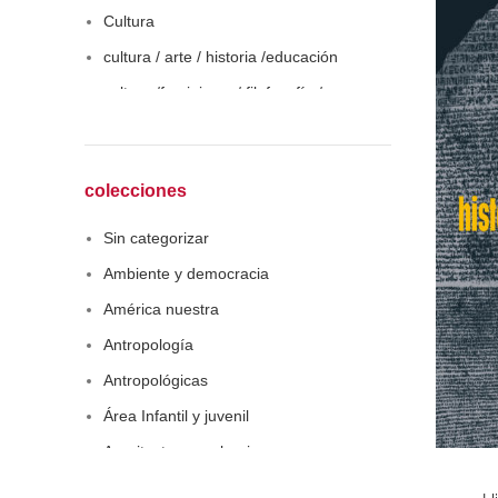
Cultura
cultura / arte / historia /educación
cultura /feminismo / filofosofía /
sociología
Derecho
Economía
colecciones
Educaciòn
Sin categorizar
Estadística
Ambiente y democracia
Feminismo
América nuestra
Filosofía social
Antropología
Historia
Antropológicas
Lingüística
Área Infantil y juvenil
Literatura infantil
Arquitectura y urbanismo
Medioambiente
Arte y pensamiento