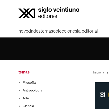
novedades
temas
colecciones
la editorial
temas
Inicio
is
Filosofía
Antropología
Arte
Ciencia