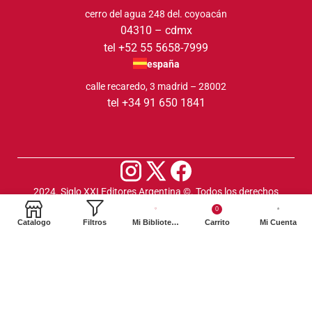
cerro del agua 248 del. coyoacán
04310 – cdmx
tel +52 55 5658-7999
españa
calle recaredo, 3 madrid – 28002
tel +34 91 650 1841
2024. Siglo XXI Editores Argentina ©️. Todos los derechos
reservados
0
Catalogo
Filtros
Mi Biblioteca
Carrito
Mi Cuenta