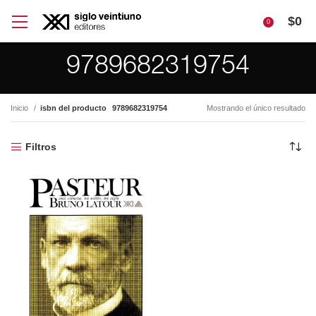
$
0
0
9789682319754
Inicio
isbn del producto
9789682319754
Mostrando el único resultado
Filtros